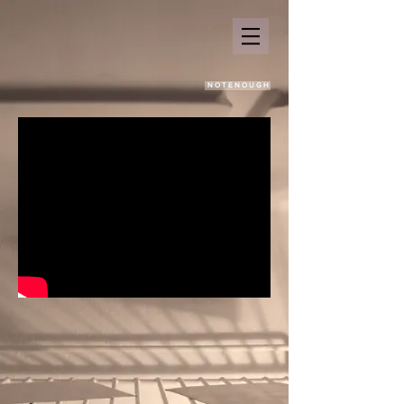
N O T E N O U G H